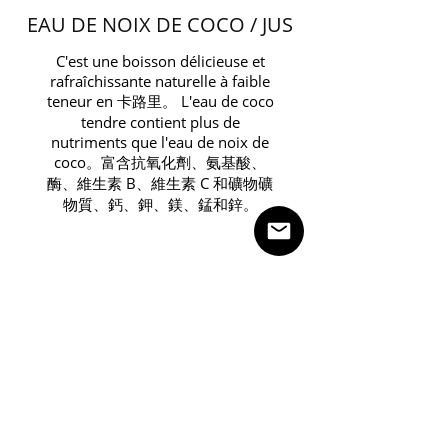
EAU DE NOIX DE COCO / JUS
C'est une boisson délicieuse et
rafraîchissante naturelle à faible
teneur en 卡路里。 L'eau de coco
tendre contient plus de
nutriments que l'eau de noix de
coco。富含抗氧化劑、氨基酸、
酶、維生素 B、維生素 C 和礦物礦
物質、鈣、鉀、鎂、錳和鋅。