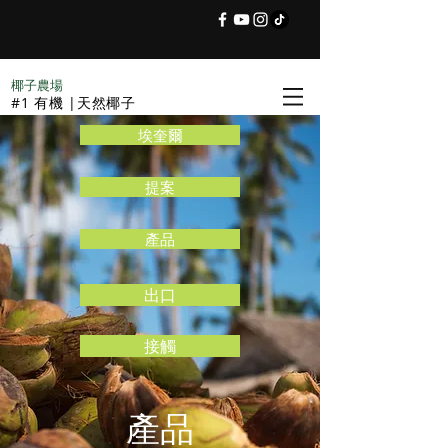
椰子農場
#1 有機 |天然椰子
埃奎爾
提案
產品
出口
接觸
產品