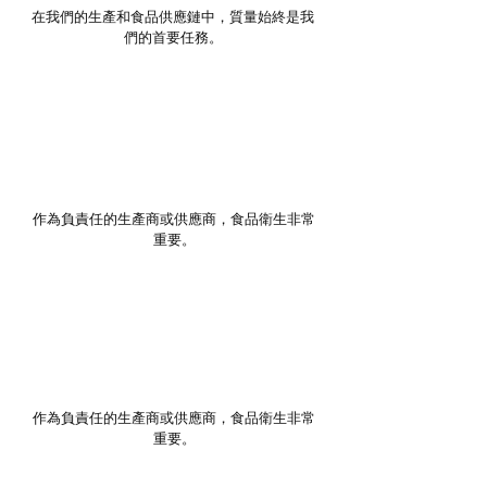
在我們的生產和食品供應鏈中，質量始終是我
們的首要任務。
衛生與安全
作為負責任的生產商或供應商，食品衛生非常
重要。
專業精神
作為負責任的生產商或供應商，食品衛生非常
重要。