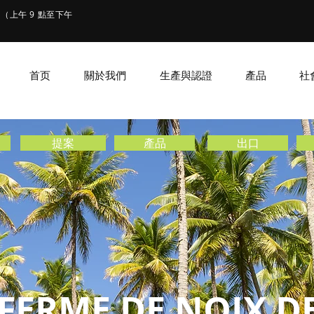
（上午 9 點至下午
首页
關於我們
生產與認證
產品
社
提案
產品
出口
FERME DE NOIX D