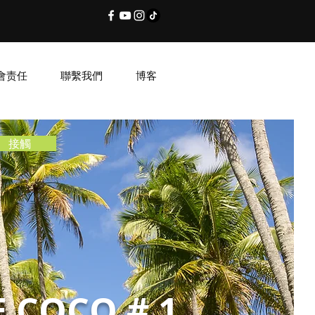
會责任
聯繫我們
博客
接觸
E COCO # 1