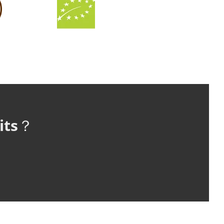
uits？