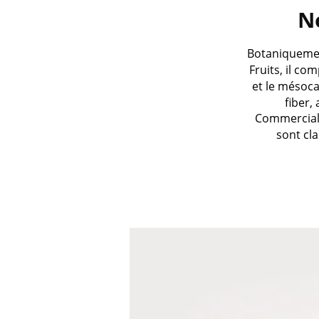
No
Botaniquemen
Fruits, il c
et le mésoc
fiber,
Commerciale
sont cla