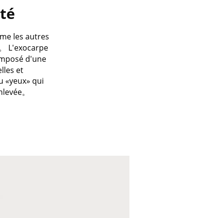
été
me les autres
e。 L'exocarpe
omposé d'une
lles et
u «yeux» qui
 enlevée。