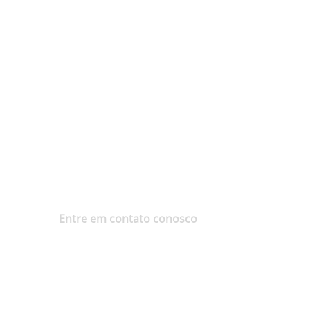
Entre em contato conosco
Horário de funcionamento: seg - sex (9h00
às 17h30)
Torre A, Atria Damansara,
Jalan SS22 / 23,
Damansara Jaya,
47800 Petaling Jaya,
Selangor, Malásia