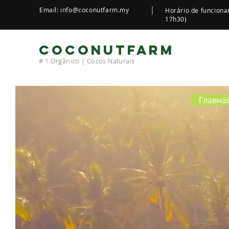
Email:
info@coconutfarm.my
Horário de funciona
17h30)
COCONUTFARM
# 1 Orgânico | Cocos Naturais
Главна