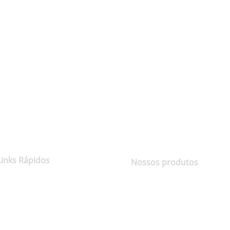
Links Rápidos
Nossos produtos
Sobre nós
Coco
Entre em contato conosco
Óleo de côco
Política de Privacidade
Adoçante
termos e Condições
Coco por produto