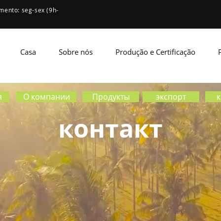
mento: seg-sex (9h-
Casa
Sobre nós
Produção e Certificação
я
О компании
Продукты
экспорт
к
контакт