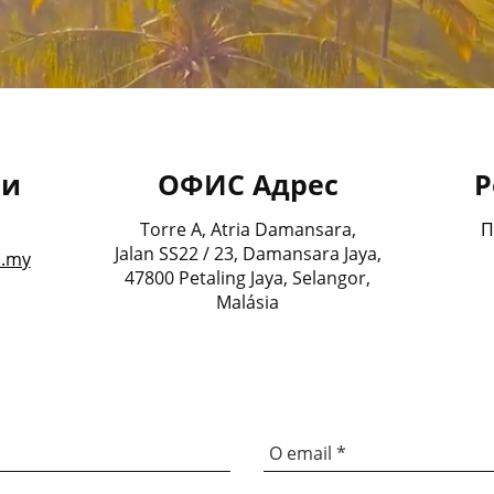
ми
ОФИС Адрес
Р
Torre A, Atria Damansara,
П
Jalan SS22 / 23, Damansara Jaya,
m.my
47800 Petaling Jaya, Selangor,
Malásia