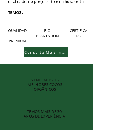
qualidade, no preço certo e na hora certa.
TEMOS :
QUALIDAD
BIO
CERTIFICA
E
PLANTATION
DO
PREMIUM
Consulte Mais informação...
VENDEMOS OS
MELHORES COCOS
ORGÂNICOS
TEMOS MAIS DE 30
ANOS DE EXPERIÊNCIA