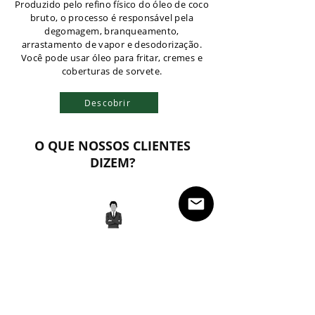
Produzido pelo refino físico do óleo de coco
bruto, o processo é responsável pela
degomagem, branqueamento,
arrastamento de vapor e desodorização.
Você pode usar óleo para fritar, cremes e
coberturas de sorvete.
Descobrir
O QUE NOSSOS CLIENTES
DIZEM?
As mercadorias chegam a
tempo. O fornecedor é
muito responsável e o PIC
é uma pessoa muito
atenciosa.
JOHNSON