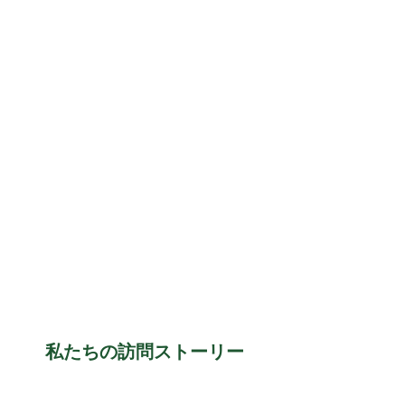
コミュニティへの還元
あなたが熱心に取り組んでいる大義を支援す
るためにあなたの時間と投資をボランティア
することはあなたが決して後悔しない何かで
す。それはあなたの人生を改善し、あなたを
あなたのコミュニティに慣れさせ、そしてあ
なたをあなたの人生の残りのあなたの視点に
強調的に影響を与える人々やアイデアに接続
します。苦しんでいる人を助けることは、あ
なたが人として成長し、あなたがあなたの周
りの世界にどのように適合しているかをより
よく認識する機会です。人々に奉仕すること
は、人生に対するあなたの認識を広げるため
の素晴らしい方法です。苦しんでいる人を助
けた後、あなたはあなたの心の中に独特の内
なる平和の感覚を得る。
私たちの訪問ストーリー