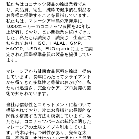
私たちはココナッツ製品の輸出業者であ
り、高品質、衛生、純粋で健康的な製品を
お客様に提供することを目指しています。
私たちは、マレーシア半島の東海岸に
1,000エーカーのココナッツ農園を30年以
上所有しており、長い間操業を続けてきま
した。私たちは誠実さ、誠実さ、生産性で
知られており、ISO、HALAL、GMP、
HACCP、USDA、EUOrganicによって認
定された国際標準品質の製品を提供してい
ます。
マレーシアから健康食品原料を輸出・提供
しています。長年にわたってクライアント
から得てきた多様性と尊敬のおかげで、私
たちは迅速さ、完全なケア、プロ意識の芸
術で知られています。
当社は信頼性とコミットメントに基づいて
構築されており、常にお客様との長期的な
関係を構築する方法を模索しています。私
たちは、ココナッツパームの栽培に適した
マレーシアの土壌タイプを利用していま
す。樹木は干ばつ耐性があり、完全な太
陽、高湿度、水はけのよい土壌という最適