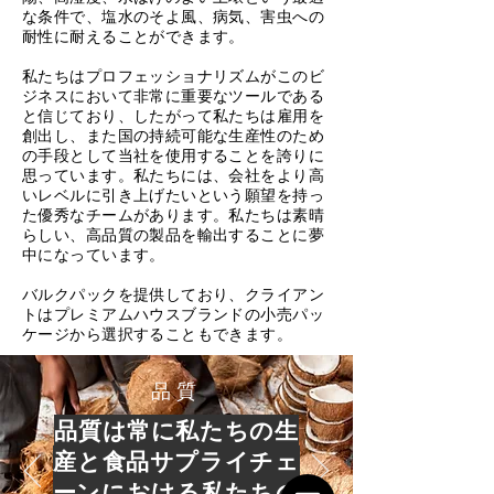
な条件で、塩水のそよ風、病気、害虫への
耐性に耐えることができます。
私たちはプロフェッショナリズムがこのビ
ジネスにおいて非常に重要なツールである
と信じており、したがって私たちは雇用を
創出し、また国の持続可能な生産性のため
の手段として当社を使用することを誇りに
思っています。私たちには、会社をより高
いレベルに引き上げたいという願望を持っ
た優秀なチームがあります。私たちは素晴
らしい、高品質の製品を輸出することに夢
中になっています。
バルクパックを提供しており、クライアン
トはプレミアムハウスブランドの小売パッ
ケージから選択することもできます。
品質
品質は常に私たちの生
産と食品サプライチェ
ーンにおける私たちの