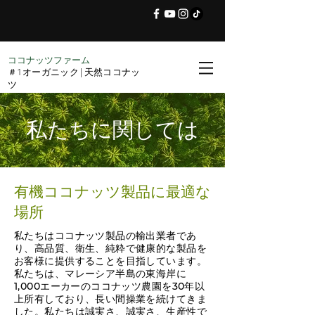
ココナッツファーム
＃1オーガニック|天然ココナッ
ツ
私たちに関しては
有機ココナッツ製品に最適な
場所
私たちはココナッツ製品の輸出業者であ
り、高品質、衛生、純粋で健康的な製品を
お客様に提供することを目指しています。
私たちは、マレーシア半島の東海岸に
1,000エーカーのココナッツ農園を30年以
上所有しており、長い間操業を続けてきま
した。私たちは誠実さ、誠実さ、生産性で