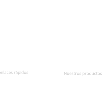
enlaces rápidos
Nuestros productos
Sobre nosotros
Coco
Contáctenos
Aceite de coco
Política de privacidad
Edulcorante
Términos y condiciones
Coco por producto