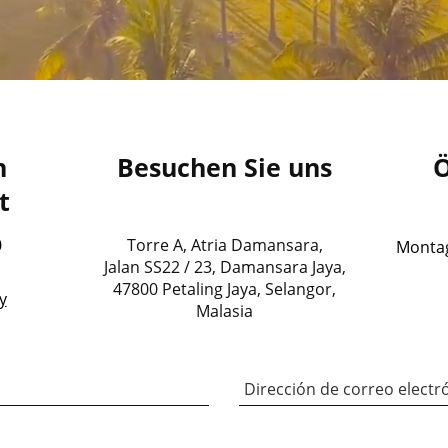
n
Besuchen Sie uns
Ö
t
0
Torre A, Atria Damansara,
Montag 
Jalan SS22 / 23, Damansara Jaya,
47800 Petaling Jaya, Selangor,
y
Malasia