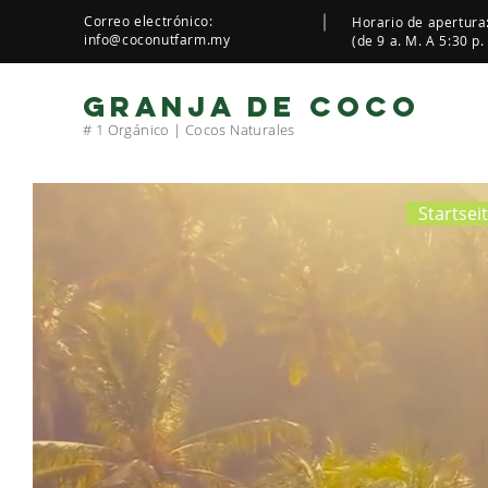
Correo electrónico:
Horario de apertura:
info@coconutfarm.my
(de 9 a. M. A 5:30 p.
GRANJA DE COCO
# 1 Orgánico | Cocos Naturales
Startsei