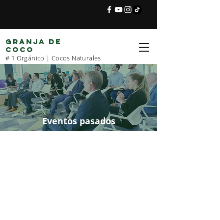
GRANJA DE
COCO
# 1 Orgánico | Cocos Naturales
Eventos pasados
En los últimos años hubo algunos
eventos realizados por Coconut Farm y el
propósito básico de los eventos fue
realizar reuniones de negocios en todo el
mundo. El objetivo principal de estos
eventos es captar la atención corporativa
hacia nuestro negocio de cocos. Además,
la agenda principal de la empresa es
expandir su propio negocio e informar a
la comunidad empresarial sobre la