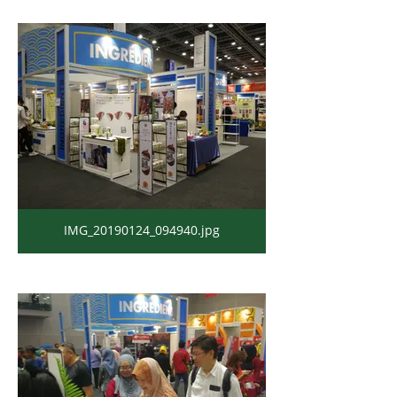
IMG_20190124_094940.jpg