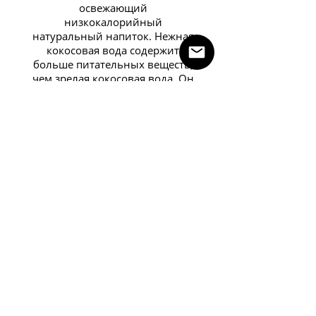
освежающий
низкокалорийный
натуральный напиток. Нежная
кокосовая вода содержит
больше питательных веществ,
чем зрелая кокосовая вода. Он
заполнен антиоксидантами,
аминокислотами, ферментами,
витаминами B-комплекса,
витамином С и минералами,
такими железо, кальций,
калий, магний, марганец и
цинк.