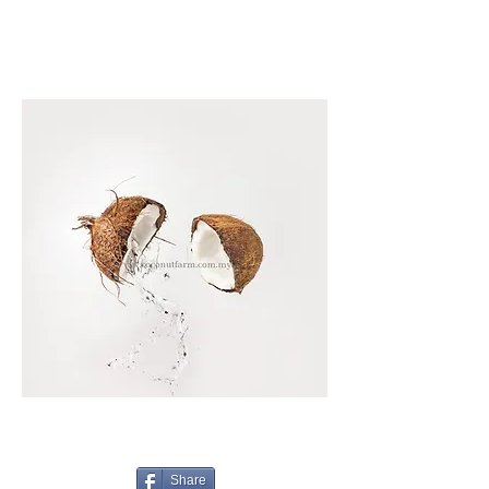
Fabricantes ou fornecedores de óleo de coco orgânico puro e
fábrica de óleo de coco orgânico, óleo de coco puro Fabricantes
Fornecedor de óleo de coco puro da Malásia
Fornecedor de óleo de coco refinado na Malásia, Produtos de óleo de
coco orgânico na Malásia
fábrica de aceite de coco orgânico
Proveedor de Aceite de Coco Refinado
Provedor de óleo de coco puro na Malásia, óleo de coco virgem
na Malásia, óleo de coco na Malásia
óleo de coco puro Fabricantes, fornecedor de óleo de coco refinado, fábrica de óleo de
coco orgânico óleo de coco puro Fabricantes
fábrica de óleo de coco orgânico Orgânico A Granel de alta qualidade óleo de
coco puro Fabricantes
Encuentre los fabricantes de Aceite De Coco Orgánico A Granel de alta qualidade, proveedores de Aceite De Coco Orgánico A Granel y productos Aceite De Coco
óleo de coco puro Fabricantes fábrica de Aceite de coco orgânico Provedor de óleo de coco puro Malaysia. Óleo de coco
virgem na Malásia Óleo de coco virgem na Malásia Fornecedor de óleo de coco refinado na Malásia Produtos de óleo de
coco orgânico na Malásia Óleo de coco virgem nos EUA Óleo de coco virgem nos EUA Refinar o óleo de coco nos EUA
Proveedor de Aceite de Coco Refinado
Óleo de coco virgem na Malásia
Óleo de coco da Malásia nos EUA
Share