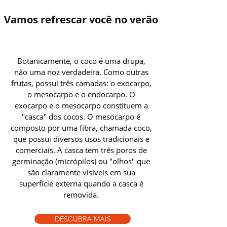
Vamos refrescar você no verão
aceite de coco puro Fabricantes | Proveedor de Aceite
de Coco Refinado
Botanicamente, o coco é uma drupa,
não uma noz verdadeira. Como outras
frutas, possui três camadas: o exocarpo,
o mesocarpo e o endocarpo. O
exocarpo e o mesocarpo constituem a
"casca" dos cocos. O mesocarpo é
composto por uma fibra, chamada coco,
que possui diversos usos tradicionais e
comerciais. A casca tem três poros de
germinação (micrópilos) ou "olhos" que
são claramente visíveis em sua
superfície externa quando a casca é
removida.
DESCUBRA MAIS