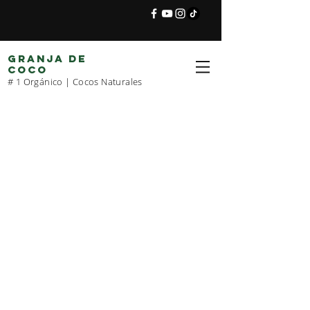
GRANJA DE
COCO
# 1 Orgánico | Cocos Naturales
FINCA DE COCO
Exportamos y proporcionamos ingredientes
alimentarios saludables de Malasia. Debido a
nuestra versatilidad y respeto que hemos ganado
de nuestros clientes a lo largo de los años,
somos conocidos por nuestra rapidez, atención