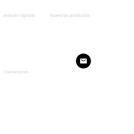
integral, el arte de la profesionalidad.
enlaces rápidos
Nuestros productos
Sobre nosotros
Coco
Contáctenos
Aceite de coco
Política de
Edulcorante
privacidad
Coco por producto
Términos y
condiciones
Contáctenos
Horario de apertura: lunes a
viernes (9:00 am a 5:30 pm)
Torre A, Atria Damansara,
Jalan SS22
/ 23, Damansara Jaya,
47800 Petaling
Jaya,
Selangor, Malasia
Correo electrónico:
info@coconutfarm.com.my