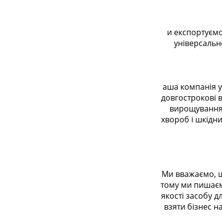
и експортуємо
універсальн
аша компанія у
довгострокові в
вирощування 
хвороб і шкідни
Ми вважаємо, щ
тому ми пишаєм
якості засобу д
взяти бізнес н