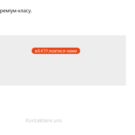
реміум-класу.
в&#39;язатися нами
Kontaktiere uns
Öffnungszeiten : Mo - Fr (9:00 bis 17:30
Uhr)