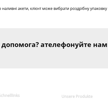
 наливні акети, клієнт може вибрати роздрібну упаковку 
 допомога? ателефонуйте нам
Schnelllinks
Unsere Produkte
Über uns
Kokosnuss