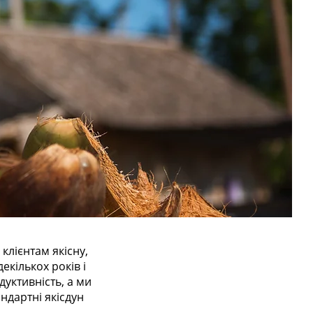
лієнтам якісну,
екількох років і
дуктивність, а ми
ндартні якісдун