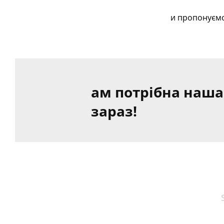
и пропонуємо
ам потрібна наша
зараз!
KOKOSNU
SSBAUM
Wir exportieren und liefern gesunde
Lebensmittelzutaten aus Malaysia.
Aufgrund unserer Vielseitigkeit und des