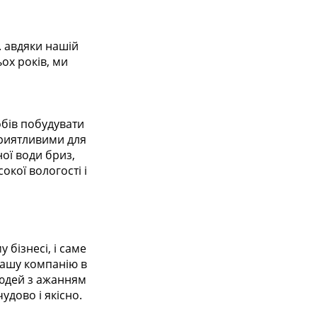
. авдяки нашій
ох років, ми
обів побудувати
приятливими для
ої води бриз,
окої вологості і
бізнесі, і саме
нашу компанію в
 людей з ажанням
удово і якісно.