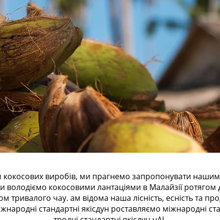
м кокосових виробів, ми прагнемо запропонувати нашим к
то и володіємо кокосовими лантаціями в Малайзії ротягом д
 тривалого чау. ам відома наша лісність, есність та про
жнародні стандартні якісдун роставляємо міжнародні ста
тродні стандартні якісдун нAL