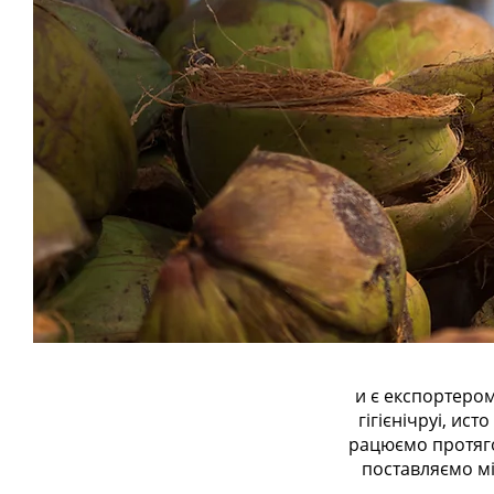
и є експортеро
гігієнічруі, ис
рацюємо протягом
поставляємо мі