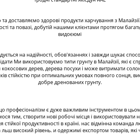
 та доставляємо здорові продукти харчування з Малайзії
ості та повазі, добутій нашими клієнтами протягом багать
видоєюмі
дується на надійності, обов'язаннях і завжди шукає спос
ідати Ми використовуємо типи грунту в Малайзії, які є с
кокосових дерев, дерева посухи і може витримати солон
ків стійкістю при оптимальних умовах повного сонця, вис
добре дренованих грунту.
о професіоналізм є дуже важливим інструментом в цьому 
ося тим, створити нові робочі місця і використовувати 
ля стійкої продуктивності в країні. нас відмінна команда
а льш високий рівень. и одержимі експортом товарів, які ч