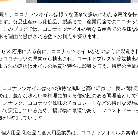
 近年、ココナッツオイルは様々な産業で多岐にわたる用途を
ます。食品生産から化粧品、製薬まで、産業用途でのココナッ
。このブログでは、ココナッツオイルの異なる産業での多様な
ある理由と提供される数々の利点を探ります。
ロセス 応用に入る前に、ココナッツオイルがどのように製造さ
たココナッツの果肉から抽出され、コールドプレスや溶媒抽出
出方法の選択はオイルの品質と特性に影響を与え、特定の産業
。
業 ココナッツオイルはその独特な風味と高い煙点で、長い間料
では、豊かな味わいを料理に加える信頼性のある調理油として
、スナック、ココナッツ風味のチョコレートなどの特別な製品
いて安定しているため、揚げ物に最適であり、ファストフード
要が増加しています。
と個人用品 化粧品と個人用品業界は、ココナッツオイルの素晴