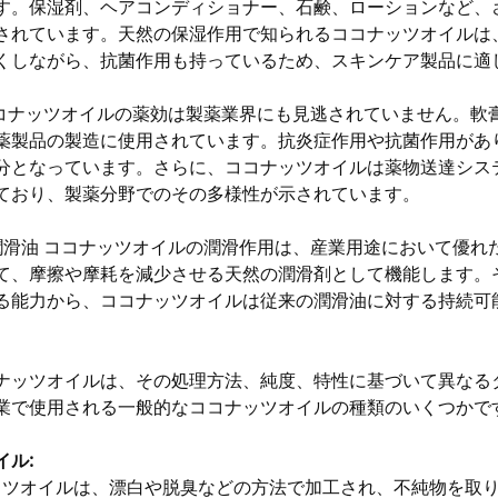
す。保湿剤、ヘアコンディショナー、石鹸、ローションなど、
されています。天然の保湿作用で知られるココナッツオイルは
くしながら、抗菌作用も持っているため、スキンケア製品に適
ココナッツオイルの薬効は製薬業界にも見逃されていません。軟
薬製品の製造に使用されています。抗炎症作用や抗菌作用があ
分となっています。さらに、ココナッツオイルは薬物送達シス
ており、製薬分野でのその多様性が示されています。
潤滑油 ココナッツオイルの潤滑作用は、産業用途において優れ
て、摩擦や摩耗を減少させる天然の潤滑剤として機能します。
る能力から、ココナッツオイルは従来の潤滑油に対する持続可
。
ナッツオイルは、その処理方法、純度、特性に基づいて異なる
業で使用される一般的なココナッツオイルの種類のいくつかで
イル:
ッツオイルは、漂白や脱臭などの方法で加工され、不純物を取