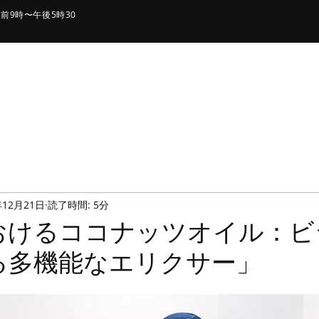
前9時〜午後5時30
家
私たちに関しては
生産と認証
製品
ソー
年12月21日
読了時間: 5分
おけるココナッツオイル：ビ
る多機能なエリクサー」