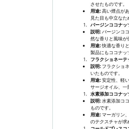
させたものです。
用途:
 高い煙点が
見た目も中立なた
バージンココナッツ
説明:
 バージンコ
然な香りと風味が
用途:
 快適な香り
製品にもココナッ
フラクショネーテ
説明:
 フラクショ
いたものです。
用途:
 安定性、軽
サージオイル、一
水素添加ココナッ
説明:
 水素添加コ
ものです。
用途:
 マーガリン
のテクスチャが求
コールドプレスコ