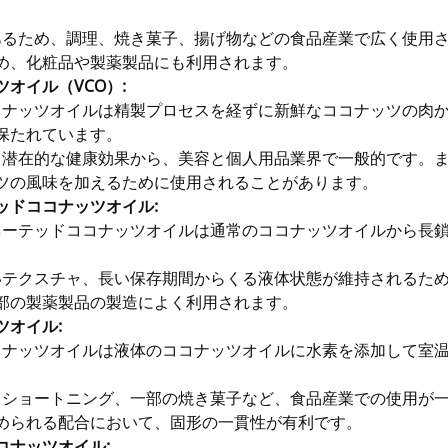
あるため、調理、焼き菓子、揚げ物などの食品産業で広く使用
め、化粧品や製薬製品にも利用されます。
オイル（VCO）:
コナッツオイルは精製プロセスを経ずに新鮮なココナッツの肉
保たれています。
と潜在的な健康効果から、美容と個人用品業界で一般的です。
ツの風味を加えるために使用されることがあります。
ッドココナッツオイル:
ネーテッドココナッツオイルは通常のココナッツオイルから長
いテクスチャ、長い保存期間からくる液体状態が維持されるた
部の製薬製品の製造によく利用されます。
ツオイル:
コナッツオイルは液体のココナッツオイルに水素を添加して室
、ショートニング、一部の焼き菓子など、食品産業での使用が
められる配合において、固形の一貫性が有利です。
コナッツオイル: