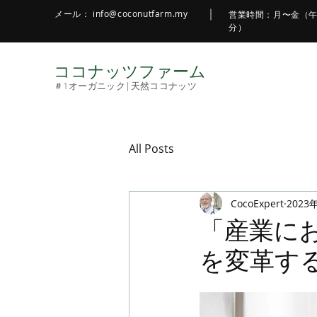
メール：
info@coconutfarm.my
営業時間：月〜金（午
分）
ココナッツファーム
＃1オーガニック|天然ココナッツ
All Posts
CocoExpert
2023
「産業に
を変革す