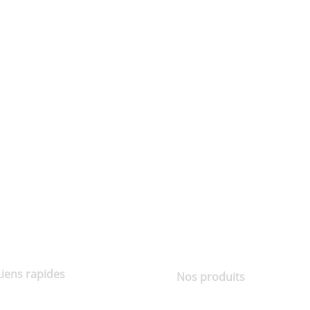
Liens rapides
Nos produits
À propos de nous
Noix de coco