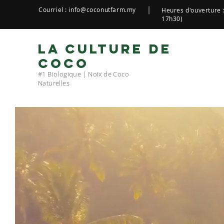
Courriel :
info@coconutfarm.my
Heures d'ouverture 
17h30)
LA CULTURE DE
COCO
#1 Biologique | Noix de Coco
Naturelles