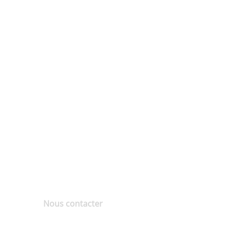
Nous contacter
Heure d'ouverture : Lun - Ven (9h00 à
17h30)